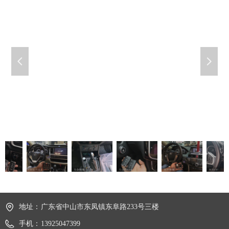
넳
넲
地址：
广东省中山市东凤镇东阜路233号三楼
手机：
13925047399